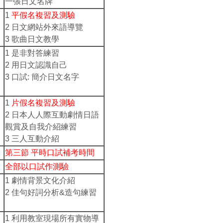
一張日文名牌
1
平假名複習及測驗
2 日文網站外來語導覽
3 歌曲日文教學
1 是非對答練習
2 用日文認識自己
3 口試: 簡介日文名字
1
片假名複習及測驗
2 日本人人際互動劇情日語
觀賞及自我介紹練習
3 三人互動介紹
第三節 平時口試補考時間
全部以口試作測驗
1 劇情背景文化介紹
2 佳句好詞分析&造句練習
1 利用教室現場所有實物導