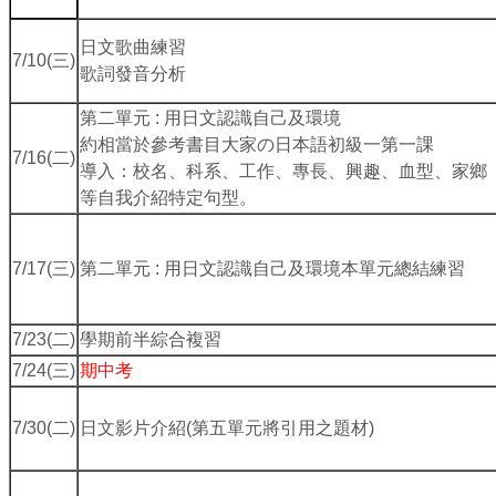
日文歌曲練習
7/10(三)
歌詞發音分析
第二單元 : 用日文認識自己及環境
約相當於參考書目大家の日本語初級一第一課
7/16(二)
導入：校名、科系、工作、專長、興趣、血型、家鄉
等自我介紹特定句型。
7/17(三)
第二單元 : 用日文認識自己及環境本單元總結練習
7/23(二)
學期前半綜合複習
7/24(三)
期中考
7/30(二)
日文影片介紹(第五單元將引用之題材)