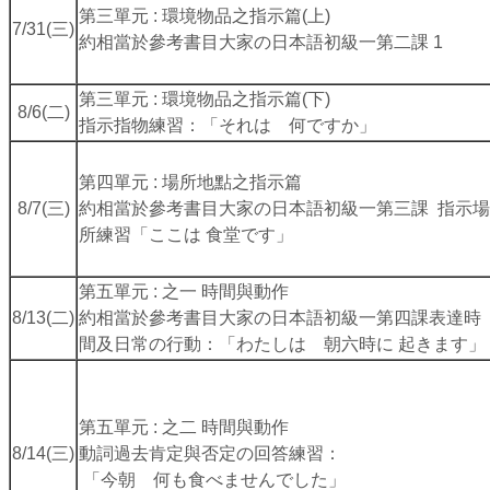
第三單元 : 環境物品之指示篇(上)
7/31(三)
約相當於參考書目大家の日本語初級一第二課 1
第三單元 : 環境物品之指示篇(下)
8/6(二)
指示指物練習：「それは 何ですか」
第四單元 : 場所地點之指示篇
8/7(三)
約相當於參考書目大家の日本語初級一第三課 指示場
所練習「ここは 食堂です」
第五單元 : 之一 時間與動作
8/13(二)
約相當於參考書目大家の日本語初級一第四課表達時
間及日常の行動：「わたしは 朝六時に 起きます」
第五單元 : 之二 時間與動作
8/14(三)
動詞過去肯定與否定の回答練習：
「今朝 何も食べませんでした」