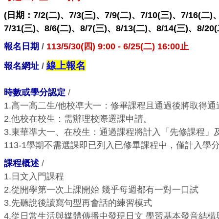
(日期：7/2(二)、7/3(三)、7/9(二)、7/10(三)、7/16(二)、
7/31(三)、8/6(二)、8/7(三)、8/13(二)、8/14(三)、8/20(
報名日期
/
113/5/30(四) 9:00 - 6/25(二) 16:00止
線上報名
報名網址
/
時數或學分認定
/
1.高一高二生/他校凖大一：修畢課程且通過後將取得通
2.
他校在校生：需辦理校際選課申請。
3.東華凖大一、在校生：通過課程將計入「先修課程」
113-1學期不需選課即已列入已修畢課程中，僅計入學
課程概述
/
1.日文入門課程
2.從開學第一次上課開始 幾乎每週都有一對一口試
3.先聽說後讀寫句型再會話的練習模式
4.從日常生活與媒體傳播中發現日文 學習基本發音結構