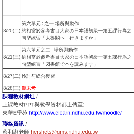
第六單元 : 之一 場所與動作
8/20(二)
約相當於參考書目大家の日本語初級一第五課行為之
句型練習「太魯閣ヘ 行きますか」
第六單元之二 : 場所與動作
8/21(三)
約相當於參考書目大家の日本語初級一第五課行為之
句型練習「図書館で本を読みます」
8/27(二)
検討与総合復習
8/28(三)
期末考
課程教材網址
/
上課教材PPT與教學資材都上傳至:
東華E學苑
http://www.elearn.ndhu.edu.tw/moodle/
聯絡資訊
/
蔡和諧老師
hershets@gms.ndhu.edu.tw