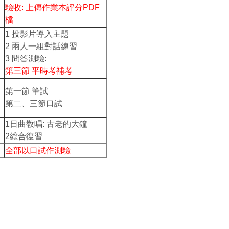
驗收: 上傳作業本評分PDF
檔
1 投影片導入主題
2 兩人一組對話練習
3 問答測驗:
第三節 平時考補考
第一節 筆試
第二、三節口試
1日曲敎唱: 古老的大鐘
2総合復習
全部以口試作測驗