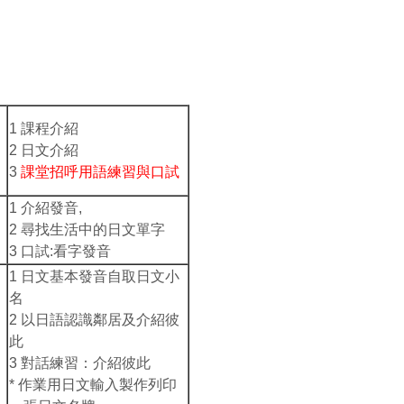
1 課程介紹
2 日文介紹
3
課堂招呼用語練習與口試
1 介紹發音,
2 尋找生活中的日文單字
3 口試:看字發音
1 日文基本發音自取日文小
名
2 以日語認識鄰居及介紹彼
此
3 對話練習：介紹彼此
* 作業用日文輸入製作列印