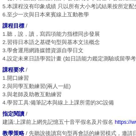
5.本課程沒有印象成績 只以所有大小考試結果按所定
6.至少一次與日本來賓線上互動教學
課程目標
/
1.聽，說，讀，寫四項能力指標同步發展
2.習得日本語之基礎句型與基本文法概念
3.學會運用網路媒體資源自學日文
4.設定未來日語學習計畫 (如日語能力鑑定測驗或留學考
課程要求
/
1.開口練習
2.與同學互動練習(兩人一組)
3.與老師及助教互動練習
4.學習工具:備筆記本與線上上課所需的3C設備
指定閱讀
/
建議:上課前上網先記憶五十音平假名及片假名
https:/
教學策略
/ 先聽說後讀寫句型再會話的練習模式，邀請