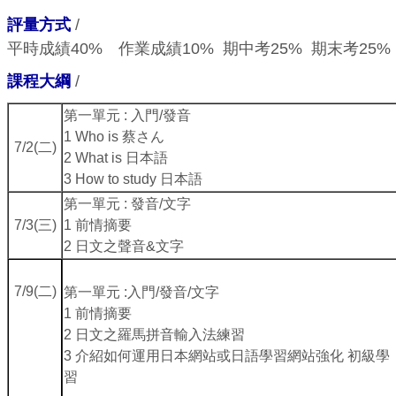
評量方式
/
平時成績40% 作業成績10% 期中考25% 期末考25%
課程大綱
/
第一單元 : 入門/發音
1 Who is 蔡さん
7/2(二)
2 What is 日本語
3 How to study 日本語
第一單元 : 發音/文字
7/3(三)
1 前情摘要
2 日文之聲音&文字
7/9(二)
第一單元 :入門/發音/文字
1 前情摘要
2 日文之羅馬拼音輸入法練習
3 介紹如何運用日本網站或日語學習網站強化 初級學
習