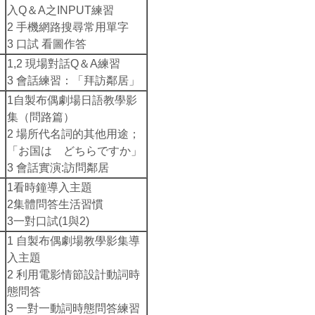
入Q＆A之INPUT練習
2 手機網路搜尋常用單字
3 口試 看圖作答
1,2 現場對話Q＆A練習
3 會話練習：「拜訪鄰居」
1自製布偶劇場日語教學影
集（問路篇）
2 場所代名詞的其他用途；
「お国は どちらですか」
3 會話實演:訪問鄰居
1看時鐘導入主題
2集體問答生活習慣
3一對口試(1與2)
1 自製布偶劇場教學影集導
入主題
2 利用電影情節設計動詞時
態問答
3 一對一動詞時態問答練習