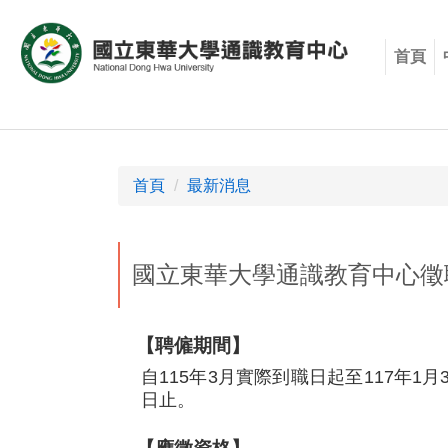
跳
到
首頁
主
要
內
容
區
首頁
最新消息
國立東華大學通識教育中心徵
【聘僱期間】
自115年3月實際到職日起至117年
日止。