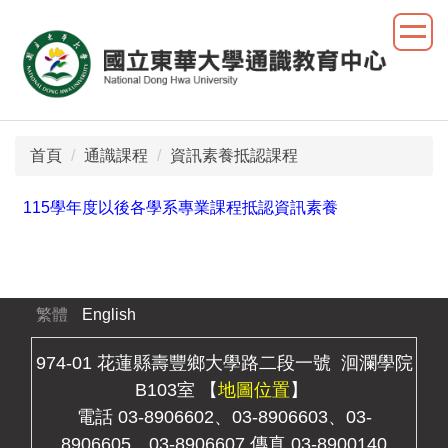
跳
到
主
要
內
容
首頁
通識課程
資訊素養抵認課程
區
115學年度以後各學系專業課程抵認資訊素養
繁體
English
974-01 花蓮縣壽豐鄉大學路二段一號 洄瀾學院
B103室 【
地圖位置
】
電話 03-8906602、03-8906603、03-
8906605、03-8906607 傳真 03-8900140