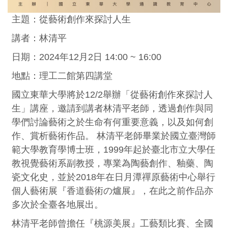
主題：從藝術創作來探討人生
講者：林清平
日期：2024年12月2日 14:00 ~ 16:00
地點：理工二館第四講堂
國立東華大學將於12/2舉辦「從藝術創作來探討人
生」講座，邀請到講者林清平老師，透過創作與同
學們討論藝術之於生命有何重要意義，以及如何創
作、賞析藝術作品。 林清平老師畢業於國立臺灣師
範大學教育學博士班，1999年起於臺北市立大學任
教視覺藝術系副教授，專業為陶藝創作、釉藥、陶
瓷文化史，並於2018年在日月潭禪原藝術中心舉行
個人藝術展『香道藝術の爐展』，在此之前作品亦
多次於全臺各地展出。
林清平老師曾擔任『桃源美展』工藝類比賽、全國