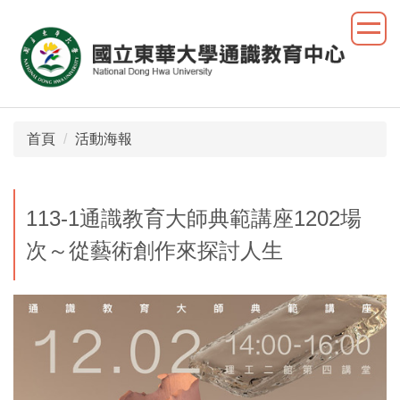
跳
到
主
要
內
容
首頁
活動海報
區
113-1通識教育大師典範講座1202場
次～從藝術創作來探討人生