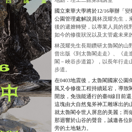
地點：理工二館第四講堂
國立東華大學將於
1
2/16
舉辦「
變
公園管理處解說員
林茂耀先生，
後的遞嬗轉變，以專業人員的視
如今的修復狀況以及太管處未來
林茂耀先生長期鑽研太魯閣的山
曾出版《到太魯閣走走》、《走
閣－峽谷步道篇》，以長年行走
步道。
在
0403
地震後，太魯閣國家公園
風又令修復工程持續延宕，導致
開放，免強能通行的臺
8
線目前還
這塊由大自然鬼斧神工雕琢出的
就太魯閣令世人屏息的美麗；而
那迴響於山谷的聲音，誠邀各位
旁的土地魅力。