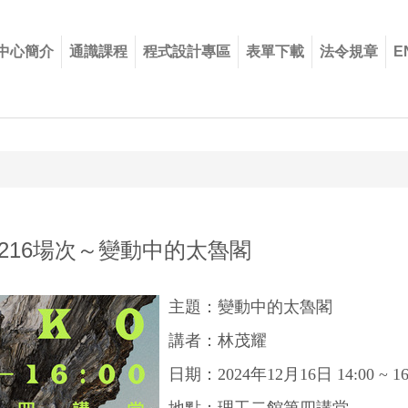
中心簡介
通識課程
程式設計專區
表單下載
法令規章
E
1216場次～變動中的太魯閣
主題：變動中的太魯閣
講者：林茂耀
日期：
2024
年
12
月
16
日
14:00 ~ 16