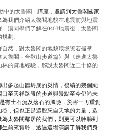
動中的太魯閣
」講座，邀請到太魯閣國家
來為我們介紹太魯閣地貌在地震前與地震
野，讓同學們了解在
0403
地震後，太魯閣
的規劃
。
野自然，對太魯閣的地貌環境瞭若指掌，
進太魯閣－合歡山步道篇》與《走進太魯
山林的實地經驗，解說太魯閣近三十條的
傳出多起山體坍崩的災情，後續的幾個颱
閣口至天祥路段的步道與景點至今仍尚未
是有土石流及落石的風險，災害一再重創
山谷，但也正是這股來自天地的力量，造
做為太魯閣鄰居的我們，則更可以聆聽到
師生前來賞聆，透過這場演講了解我們身