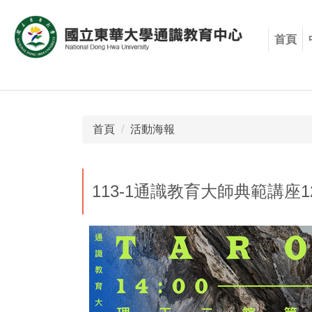
跳
到
首頁
主
要
內
容
區
首頁
活動海報
113-1通識教育大師典範講座